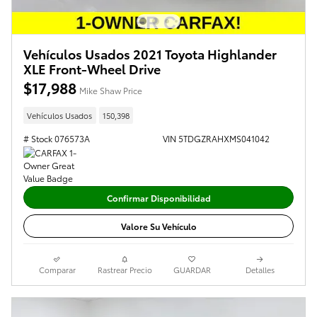
Vehículos Usados 2021 Toyota Highlander
XLE Front-Wheel Drive
$17,988
Mike Shaw Price
Vehículos Usados
150,398
# Stock 076573A
VIN 5TDGZRAHXMS041042
Confirmar Disponibilidad
Valore Su Vehículo
Comparar
Rastrear Precio
GUARDAR
Detalles