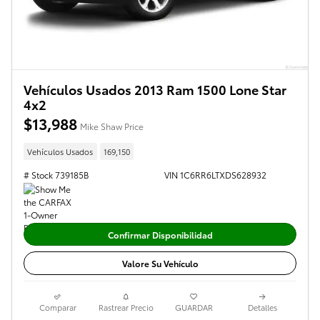
Vehículos Usados 2013 Ram 1500 Lone Star
4x2
$13,988
Mike Shaw Price
Vehículos Usados
169,150
# Stock 739185B
VIN 1C6RR6LTXDS628932
Confirmar Disponibilidad
Valore Su Vehículo
Comparar
Rastrear Precio
GUARDAR
Detalles