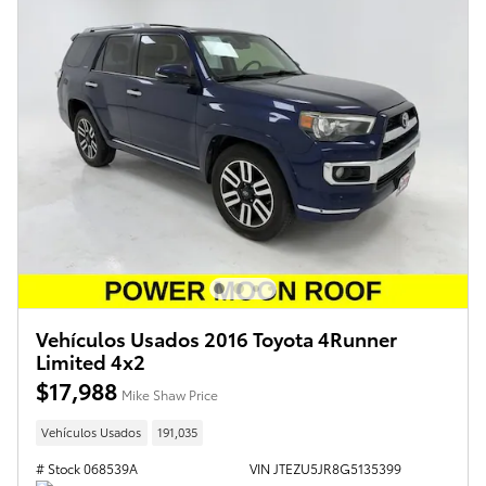
Vehículos Usados 2016 Toyota 4Runner
Limited 4x2
$17,988
Mike Shaw Price
Vehículos Usados
191,035
# Stock 068539A
VIN JTEZU5JR8G5135399