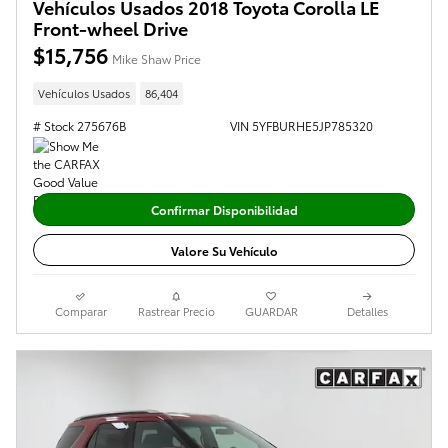
Vehículos Usados 2018 Toyota Corolla LE
Front-wheel Drive
$15,756
Mike Shaw Price
Vehículos Usados
86,404
# Stock 275676B
VIN 5YFBURHE5JP785320
Confirmar Disponibilidad
Valore Su Vehículo
Comparar
Rastrear Precio
GUARDAR
Detalles