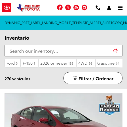
Saltar al contenido principal
Facebook
Twitter
YouTube
Instagram
DYNAMIC_PREF_LABEL_LANDING_MOBILE_TEMPLATE_ALERT1_ALERTCOPY_MO
Inventario
Ford
F-150
2026 or newer
4WD
Gasoline
A
3
1
183
98
69
Filtrar / Ordenar
270 vehículos