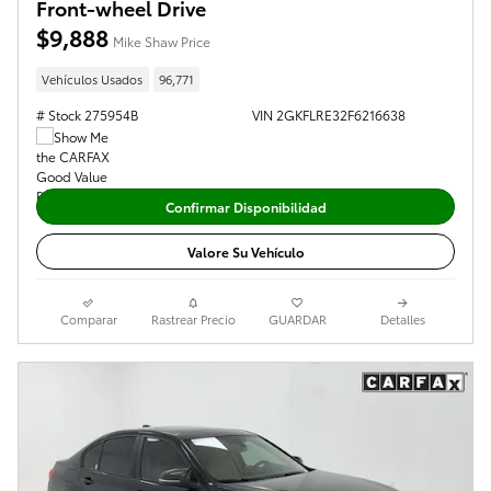
Front-wheel Drive
$9,888
Mike Shaw Price
Vehículos Usados
96,771
# Stock 275954B
VIN 2GKFLRE32F6216638
Confirmar Disponibilidad
Valore Su Vehículo
Comparar
Rastrear Precio
GUARDAR
Detalles