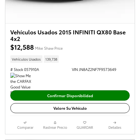
Vehículos Usados 2015 INFINITI QX80 Base
4x2
$12,588
Mike Shaw Price
Vehículos Usados
139,738
# Stock 057910A
VIN JN8AZ2NF7F9573649
Confirmar Disponibilidad
Valore Su Vehículo
Comparar
Rastrear Precio
GUARDAR
Detalles