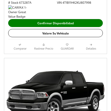
# Stock 673287A
VIN 4T1B11HK2KU807998
Confirmar Disponibilidad
Valore Su Vehículo
Comparar
Rastrear Precio
GUARDAR
Detalles