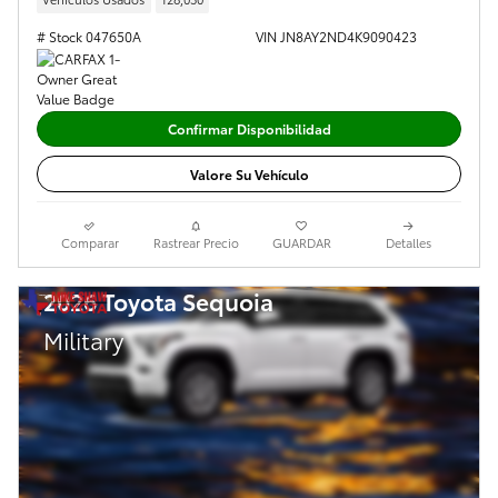
# Stock 047650A
VIN JN8AY2ND4K9090423
Confirmar Disponibilidad
Valore Su Vehículo
Comparar
Rastrear Precio
GUARDAR
Detalles
2026 Toyota Sequoia
Military