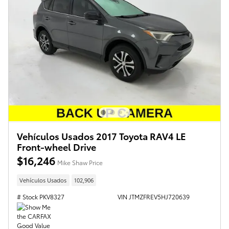
Vehículos Usados 2017 Toyota RAV4 LE
Front-wheel Drive
$16,246
Mike Shaw Price
Vehículos Usados
102,906
# Stock PKV8327
VIN JTMZFREV5HJ720639