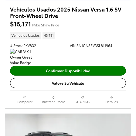
Vehículos Usados 2025 Nissan Versa 1.6 SV
Front-Wheel Drive
$16,171
Mike Shaw Price
Vehículos Usados
43,781
# Stock PKV8321
VIN 3N1CN8EV3SL811964
Confirmar Disponibilidad
Valore Su Vehículo
Comparar
Rastrear Precio
GUARDAR
Detalles