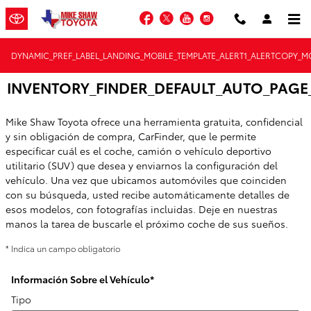
Saltar al contenido principal
Facebook
Twitter
YouTube
Instagram
DYNAMIC_PREF_LABEL_LANDING_MOBILE_TEMPLATE_ALERT1_ALERTCOPY_MO
INVENTORY_FINDER_DEFAULT_AUTO_PAGE_
Mike Shaw Toyota ofrece una herramienta gratuita, confidencial
y sin obligación de compra, CarFinder, que le permite
especificar cuál es el coche, camión o vehículo deportivo
utilitario (SUV) que desea y enviarnos la configuración del
vehículo. Una vez que ubicamos automóviles que coinciden
con su búsqueda, usted recibe automáticamente detalles de
esos modelos, con fotografías incluidas. Deje en nuestras
manos la tarea de buscarle el próximo coche de sus sueños.
* Indica un campo obligatorio
Información Sobre el Vehículo
*
Tipo